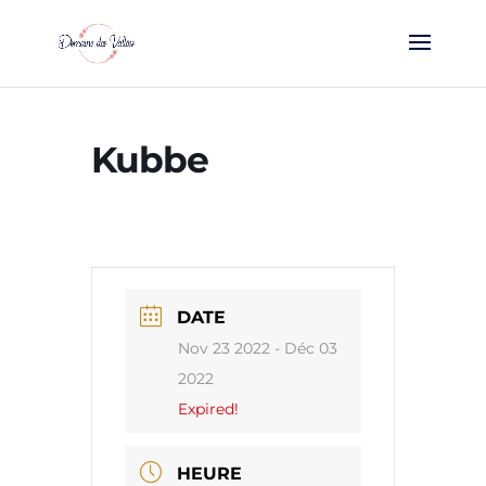
Kubbe
DATE
Nov 23 2022
- Déc 03
2022
Expired!
HEURE