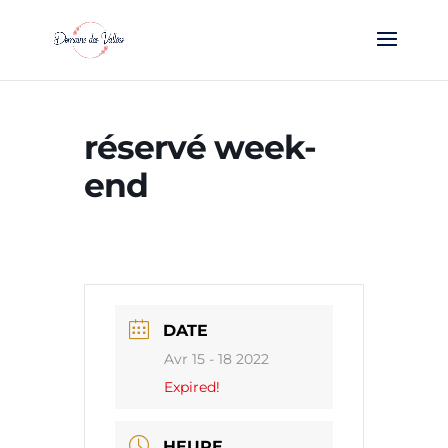
réservé week-
end
DATE
Avr 15 - 18 2022
Expired!
HEURE